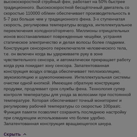
высокоскоростной струйный фен, работает на 50% быстрее
традиционного. Высокоскоростной бесщёточный двигатель со
скоростью 110000 об/мин обеспечивает производительность в
5-7 раз больше чем у традиционного фена. 3-х ступенчатая
скорость, регулировка температуры воздуха, интеллектуальное
переключения холодного/горячего. Миллионы отрицательных
ионов восстанавливают поврежденные чешуйки, устраняя
статическое электричество и делая волосы более гладкими.
Конструкция сенсорного переключателя человеческого тела,
т.е. он включен когда вы удерживаете руку в зоне
чувствительного сенсора, и автоматически прекращает работу
когда рука покидает зону сенсора. Запатентованная
конструкция воздух отвода обеспечивает теплоизоляцию,
звукоизоляцию и шумопонижение. Интеллектуальная системы
очистки одной кнопкой. Имеющее обратную конструкцию
продувки, продлевает срок службы фена. Технология супер
контроля температуры для ухода за волосами при постоянной
температуре. Которая обеспечивает точный мониторинг и
регулировку рабочей температуры со скоростью 100раз/с.
Функция памяти позволяет сохранять последнюю настройку
при следующем использовании что более удобно.
Запатентованная конструкция вращающегося шнура.
Скрыть