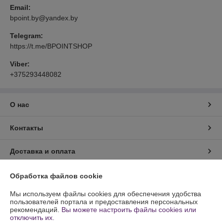
Email:
bpoint.by@yandex.by
Telegram:
https://t.me/BPOINTSHOP
Viber:
+375293448082
О нас
Контакты
Доставка и оплата
График работы
Обработка файлов cookie
Мы используем файлы cookies для обеспечения удобства
Полная версия сайта
пользователей портала и предоставления персональных
рекомендаций.
Вы можете настроить файлы cookies или
отключить их.
Политика обработки cookies