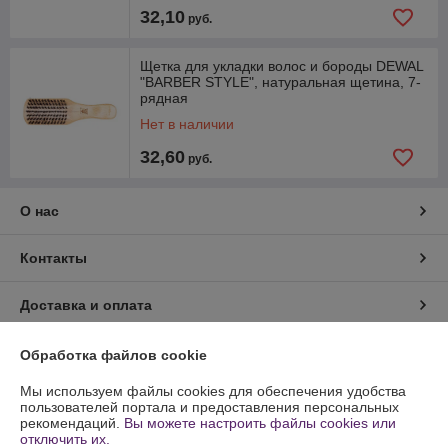
32,10
руб.
Щетка для укладки волос и бороды DEWAL
"BARBER STYLE", натуральная щетина, 7-
рядная
Нет в наличии
32,60
руб.
О нас
Контакты
Доставка и оплата
График работы
Обработка файлов cookie
Мы используем файлы cookies для обеспечения удобства
Полная версия сайта
пользователей портала и предоставления персональных
рекомендаций.
Вы можете настроить файлы cookies или
отключить их.
Политика обработки cookies