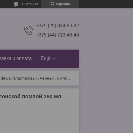
32 отзыва
Корзина
+375 (29) 344-80-82
+375 (44) 713-48-46
тавка и оплата
Ещё
Распылитель dewal пластиковый, черный, с японской помпой 280 мл jc0013black
понской помпой 280 мл