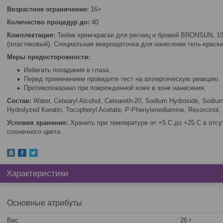
Возрастное ограничение:
16+
Количество процедур до:
40
Комплектация:
Тюбик крем-краски для ресниц и бровей BRONSUN, 1
(пластиковый), Специальная микрощеточка для нанесения гель-краски
Меры предосторожности:
Избегать попадания в глаза.
Перед применением проведите тест на аллергическую реакцию.
Противопоказано при поврежденной коже в зоне нанесения.
Состав:
Water, Сetearyl Alcohol, Сeteareth-20, Sodium Hydroxide, Sodium 
Hydrolyzed Keratin, Tocopheryl Acetate, P-Phenylenediamine, Resorcinol
Условия хранения:
Хранить при температуре от +5 С до +25 С в отс
солнечного цвета
Характеристики
Основные атрибуты
Вес
26 г