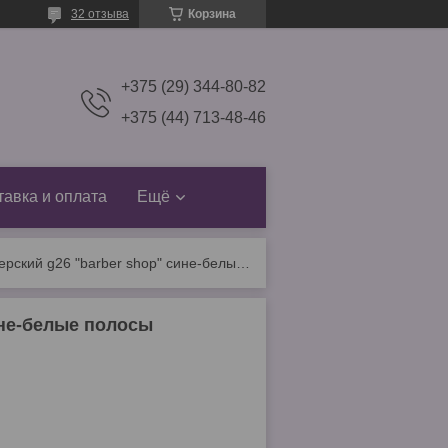
32 отзыва
Корзина
+375 (29) 344-80-82
+375 (44) 713-48-46
тавка и оплата
Ещё
Пеньюар парикмахерский g26 "barber shop" сине-белые полосы
ине-белые полосы