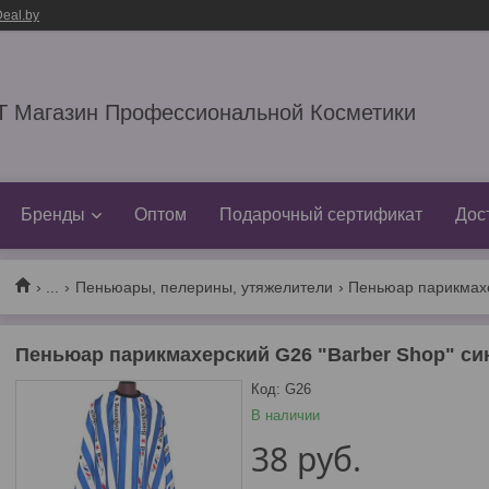
eal.by
 Магазин Профессиональной Косметики
Бренды
Оптом
Подарочный сертификат
Дос
...
Пеньюары, пелерины, утяжелители
Пеньюар парикмахерский G26 "Barber Shop" с
Код:
G26
В наличии
38
руб.