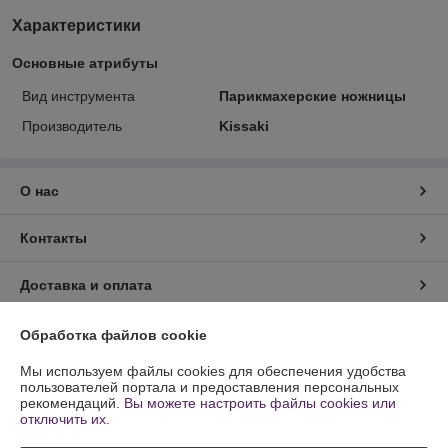
Характеристики
Основные атрибуты
Вид инструмента
Парикмахерские ножницы
Производитель
Kissaki
О нас
Контакты
Доставка и оплата
График работы
Обработка файлов cookie
Мы используем файлы cookies для обеспечения удобства
Полная версия сайта
пользователей портала и предоставления персональных
рекомендаций.
Вы можете настроить файлы cookies или
отключить их.
Политика обработки cookies