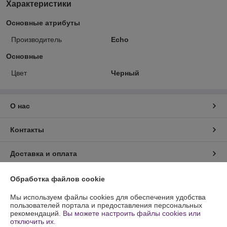
Характеристики
Основные атрибуты
Производитель
Echo
Основные
Цвет
Черный
О нас
Контакты
Доставка и оплата
График работы
Обработка файлов cookie
Мы используем файлы cookies для обеспечения удобства
Полная версия сайта
пользователей портала и предоставления персональных
рекомендаций.
Вы можете настроить файлы cookies или
отключить их.
Политика обработки cookies