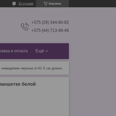
32 отзыва
Корзина
+375 (29) 344-80-82
+375 (44) 713-48-46
тавка и оплата
Ещё
Echo невидимки черные d-41 5 см длинна на планшетке белой
ланшетке белой