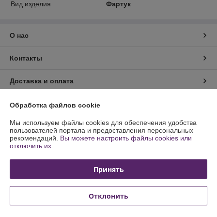
Вид изделия
Фартук
О нас
Контакты
Доставка и оплата
График работы
Обработка файлов cookie
Мы используем файлы cookies для обеспечения удобства
Полная версия сайта
пользователей портала и предоставления персональных
рекомендаций.
Вы можете настроить файлы cookies или
отключить их.
Политика обработки cookies
Принять
Сайт создан на платформе Deal.by
Отклонить