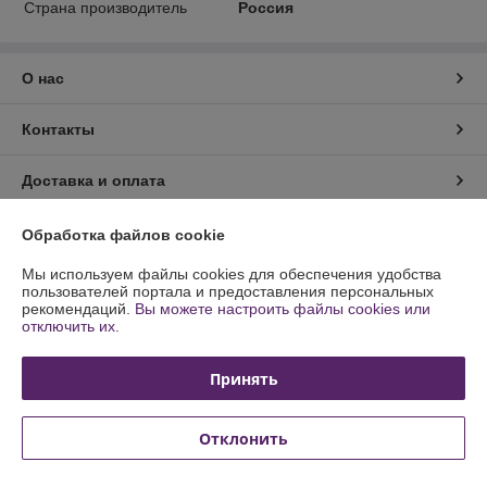
Страна производитель
Россия
О нас
Контакты
Доставка и оплата
График работы
Обработка файлов cookie
Мы используем файлы cookies для обеспечения удобства
Полная версия сайта
пользователей портала и предоставления персональных
рекомендаций.
Вы можете настроить файлы cookies или
отключить их.
Политика обработки cookies
Принять
Сайт создан на платформе Deal.by
Отклонить