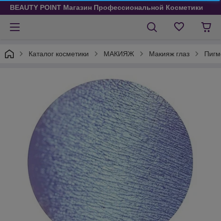
BEAUTY POINT Магазин Профессиональной Косметики
Каталог косметики
МАКИЯЖ
Макияж глаз
Пигм