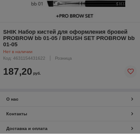
SHIK Набор кистей для оформления бровей
PROBROW bb 01-05 / BRUSH SET PROBROW bb
01-05
Нет в наличии
Код: 4631154431622
Розница
187,20
руб.
О нас
Контакты
Доставка и оплата