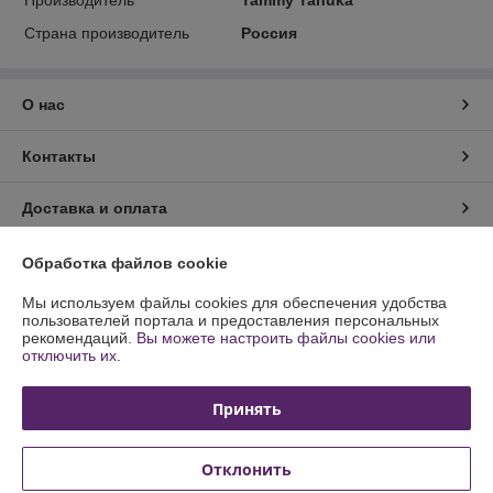
Страна производитель
Россия
О нас
Контакты
Доставка и оплата
График работы
Обработка файлов cookie
Мы используем файлы cookies для обеспечения удобства
Полная версия сайта
пользователей портала и предоставления персональных
рекомендаций.
Вы можете настроить файлы cookies или
отключить их.
Политика обработки cookies
Принять
Сайт создан на платформе Deal.by
Отклонить