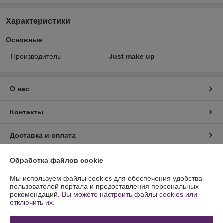
Характеристики
Основные
Производитель
Just make up
О нас
Контакты
Доставка и оплата
График работы
Обработка файлов cookie
Мы используем файлы cookies для обеспечения удобства
Полная версия сайта
пользователей портала и предоставления персональных
рекомендаций.
Вы можете настроить файлы cookies или
отключить их.
Политика обработки cookies