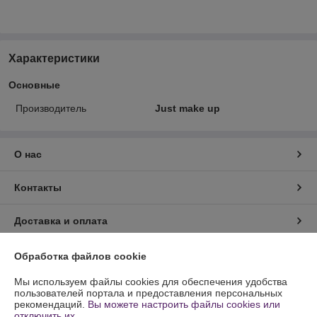
Характеристики
Основные
Производитель
Just make up
О нас
Контакты
Доставка и оплата
График работы
Обработка файлов cookie
Мы используем файлы cookies для обеспечения удобства
Полная версия сайта
пользователей портала и предоставления персональных
рекомендаций.
Вы можете настроить файлы cookies или
отключить их.