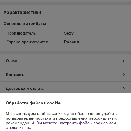
Характеристики
Основные атрибуты
Производитель
Sexy
Страна производитель
Россия
О нас
Контакты
Доставка и оплата
График работы
Обработка файлов cookie
Мы используем файлы cookies для обеспечения удобства
Полная версия сайта
пользователей портала и предоставления персональных
рекомендаций.
Вы можете настроить файлы cookies или
отключить их.
Политика обработки cookies