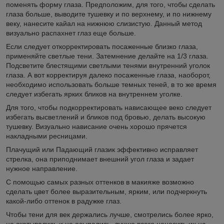
поменять форму глаза. Предположим, для того, чтобы сделать
глаза больше, выводите тушевку и по верхнему, и по нижнему
веку, нанесите кайал на нижнюю слизистую. Данный метод
визуально распахнет глаз еще больше.
Если следует откорректировать посаженные близко глаза,
применяйте светлые тени. Затемнение делайте на 1/3 глаза.
Подсветите блестящими светлыми тенями внутренний уголок
глаза. А вот корректируя далеко посаженные глаза, наоборот,
необходимо использовать больше темных теней, в то же время
следует избегать ярких бликов на внутреннем уголке.
Для того, чтобы подкорректировать нависающее веко следует
избегать высветлений и бликов под бровью, делать высокую
тушевку. Визуально нависание очень хорошо прячется
накладными ресницами.
Плачущий или Падающий глазик эффективно исправляет
стрелка, она приподнимает внешний угол глаза и задает
нужное направление.
С помощью самых разных оттенков в макияже возможно
сделать цвет более выразительным, ярким, или подчеркнуть
какой-либо оттенок в радужке глаз.
Чтобы тени для век держались лучше, смотрелись более ярко,
не скатывались и не осыпались, лучше всего наносить их на