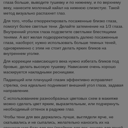
глаза больше, выводите тушевку и по нижнему, и по верхнему
веку, нанесите молочный кайал на нижнюю слизистую. Такой
метод визуально распахнет глаз.
Для того, чтобы откорректировать посаженные близко глаза,
помогут более светлые тени. Делайте затемнение на 1/3 глаза.
Внутренний уголок глаза подсветите светлыми блестящими
тенями. А вот желая подкорректировать далеко посаженные
глаза, наоборот, нужно использовать больше темных теней,
одновременно с этим не стоит делать ярких бликов на
внутреннем уголке.
Для коррекции нависающего века нужно избегать бликов под
бровью, делать высокую тушевку. Нависание очень хорошо
маскируется накладными ресницами.
Падающий или плачущий глазик эффективно исправляет
стрелка, она идеально поднимает внешний угол глаза, задавая
направление.
С использованием разнообразных цветовых схем в макияже
можно сделать цвет ярким, выразительным, или подчеркнуть
необходимый оттенок в радужке глаз.
Чтобы тени для век держались лучше, выглядели ярче, не
скатывались и не сыпались, желательно наносить их на
специальную базу для век (праймер для век, основа для теней,