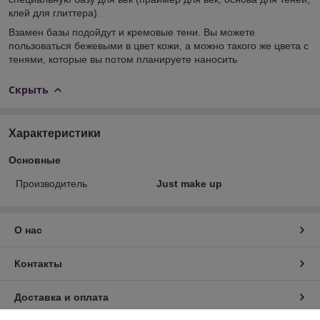
клей для глиттера).
Взамен базы подойдут и кремовые тени. Вы можете
пользоваться бежевыми в цвет кожи, а можно такого же цвета с
тенями, которые вы потом планируете наносить
Скрыть
Характеристики
Основные
Производитель
Just make up
О нас
Контакты
Доставка и оплата