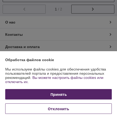
1
/ 2
О нас
Контакты
Доставка и оплата
График работы
Обработка файлов cookie
Мы используем файлы cookies для обеспечения удобства
Полная версия сайта
пользователей портала и предоставления персональных
рекомендаций.
Вы можете настроить файлы cookies или
отключить их.
Политика обработки cookies
Принять
Сайт создан на платформе Deal.by
Отклонить