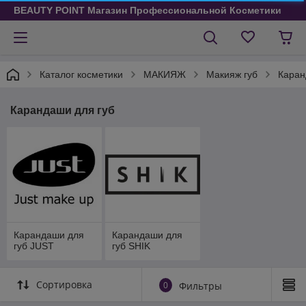
BEAUTY POINT Магазин Профессиональной Косметики
Каталог косметики
МАКИЯЖ
Макияж губ
Каран
Карандаши для губ
Карандаши для
Карандаши для
губ JUST
губ SHIK
Сортировка
0
Фильтры