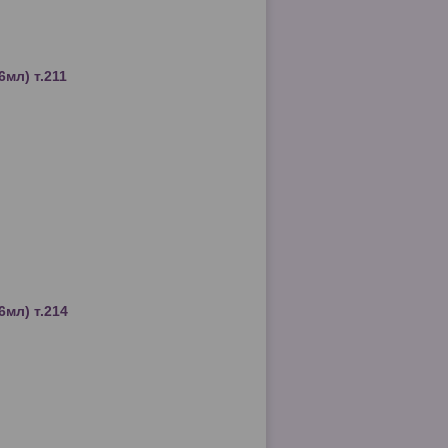
6мл) т.211
6мл) т.214