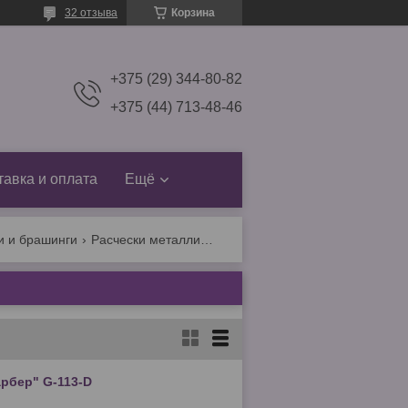
32 отзыва
Корзина
+375 (29) 344-80-82
+375 (44) 713-48-46
тавка и оплата
Ещё
и и брашинги
Расчески металлические
арбер" G-113-D