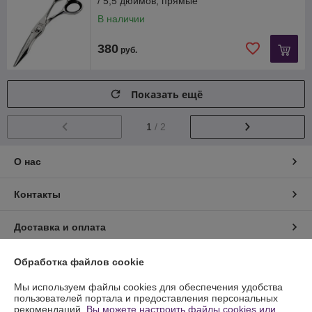
/ 5,5 дюймов, прямые
В наличии
380
руб.
Показать ещё
1
/ 2
О нас
Контакты
Доставка и оплата
График работы
Обработка файлов cookie
Мы используем файлы cookies для обеспечения удобства
Полная версия сайта
пользователей портала и предоставления персональных
рекомендаций.
Вы можете настроить файлы cookies или