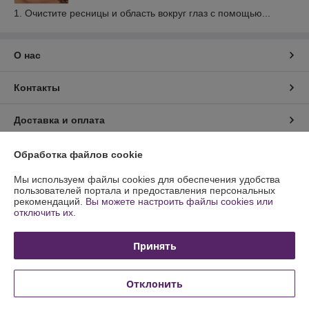
1. Очистите ресницы и область вокруг глаз с помощью...
О нас
Контакты
Доставка и оплата
График работы
Обработка файлов cookie
Мы используем файлы cookies для обеспечения удобства
Полная версия сайта
пользователей портала и предоставления персональных
рекомендаций.
Вы можете настроить файлы cookies или
отключить их.
Политика обработки cookies
Принять
Сайт создан на платформе Deal.by
Отклонить