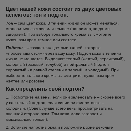
⠀
Цвет нашей кожи состоит из двух цветовых
аспектов: тон и подтон.
Тон
– сам цвет кожи. В течении жизни он может меняться,
становиться светлее или темнее (например, когда мы
загораем). При выборе тонального крема вы смотрите,
нужен вам крем темнее или светлее.
Подтон
– «создается» цветами тканей, которые
«просвечиваются» через вашу кожу. Подтон кожи в течении
жизни не меняется. Выделяют теплый (желтый, персиковый),
холодный (розовый, голубой) и нейтральный (подтон
сероватый - в равной степени и теплый, и холодный). При
выборе тонального кремы вы смотрите, нужен вам крем
желтее или розовее.
Как определить свой подтон?
1. Посмотрите на вены, если они зеленоватые – скорее всего
у вас теплый подтон, если синие ли фиолетовые –
холодный. (Совет: лучше всего вены просматривать на
внешней стороне руки. Там кожа мало загорает и
максимально тонкая).
2. Встаньте напротив окна и приложите к зоне декольте